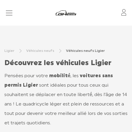
Mo
VOITURES SANS PERMIS
RÉSEAU
Ligier
Véhicules neufs
Véhicules neufs Ligier
APRÈS-VENTE
Découvrez les véhicules Ligier
FINANCEMENT & ASSURANCE
Pensées pour votre
mobilité́
, les
voitures sans
LOCATION
permis Ligier
sont idéales pour tous ceux qui
souhaitent se déplacer en toute liberté́, dès l’âge de 14
ans ! Le quadricycle léger est plein de ressources et a
CONTACT
tout pour devenir votre meilleur allié lors de vos sorties
TOUT SAVOIR
et trajets quotidiens.
LIGIER GROUP