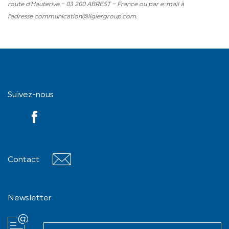
route d’Hauterive – 03 200 ABREST – France ou par e-mail à
l’adresse
communication@ligiergroup.com.
Suivez-nous
YouTube
Contact
Contact
Newsletter