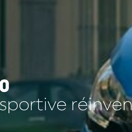
0
 sportive réinve