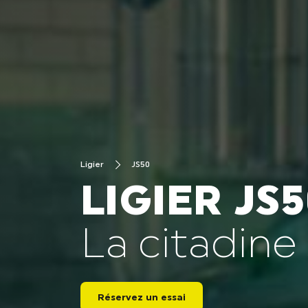
Ligier
JS50
LIGIER JS5
La citadine
Réservez un essai