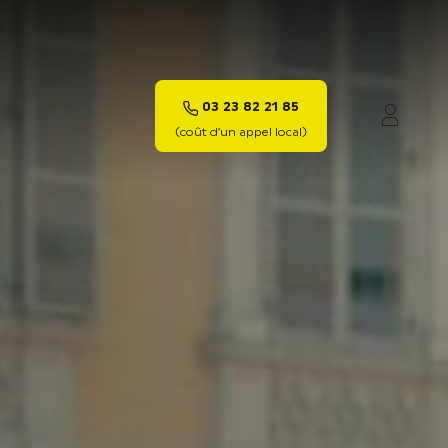
03 23 82 21 85
Mon c
(coût d’un appel local)