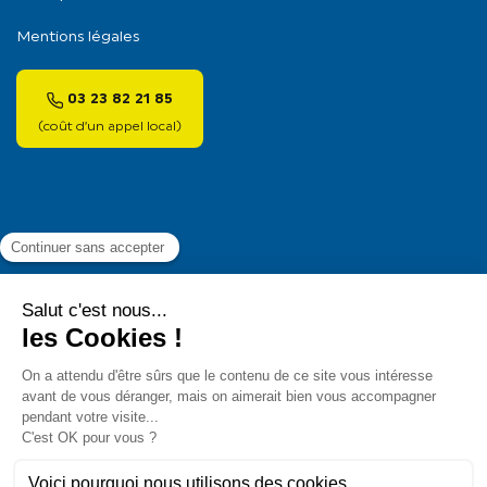
Mentions légales
03 23 82 21 85
(coût d’un appel local)
Pour les trajets courts, privilégiez la marche ou le
vélo
#SeDéplacerMoinsPolluer
.