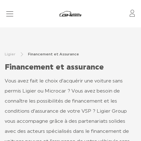
Mo
VOITURES SANS PERMIS
RÉSEAU
Ligier
Financement et Assurance
APRÈS-VENTE
Financement et assurance
FINANCEMENT & ASSURANCE
Vous avez fait le choix d’acquérir une voiture sans
LOCATION
permis Ligier ou Microcar ? Vous avez besoin de
connaître les possibilités de financement et les
conditions d’assurance de votre VSP ? Ligier Group
CONTACT
vous accompagne grâce à des partenariats solides
TOUT SAVOIR
avec des acteurs spécialisés dans le financement de
LIGIER GROUP