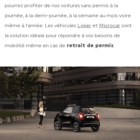
pourrez profiter de nos voitures sans permis à la
journée, à la demi-journée, à la semaine au mois voire
même à l’année. Les véhicules
Ligier
et
Microcar
sont
la solution idéale pour répondre à vos besoins de
mobilité même en cas de
retrait de permis
.