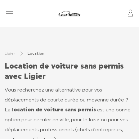
Mo
VOITURES SANS PERMIS
RÉSEAU
Ligier
Location
APRÈS-VENTE
Location de voiture sans permis
FINANCEMENT & ASSURANCE
avec Ligier
LOCATION
Vous recherchez une alternative pour vos
déplacements de courte durée ou moyenne durée ?
La
location de voiture sans permis
est une bonne
CONTACT
option pour circuler en ville, pour le loisir ou pour vos
TOUT SAVOIR
déplacements professionnels (chefs d’entreprises,
LIGIER GROUP