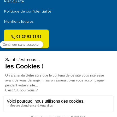
Plan du site
Politique de confidentialité
Mentions légales
03 23 82 21 85
(coût d’un appel local)
Pour les trajets courts, privilégiez la marche ou le
vélo
#SeDéplacerMoinsPolluer
.