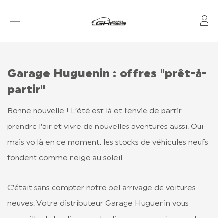
Mo
VOITURES SANS PERMIS
RÉSEAU
Garage Huguenin : offres "prêt-à-
APRÈS-VENTE
partir"
FINANCEMENT & ASSURANCE
Bonne nouvelle ! L’été est là et l’envie de partir
prendre l’air et vivre de nouvelles aventures aussi. Oui
LOCATION
mais voilà en ce moment, les stocks de véhicules neufs
fondent comme neige au soleil.
CONTACT
C’était sans compter notre bel arrivage de voitures
TOUT SAVOIR
neuves. Votre distributeur Garage Huguenin vous
LIGIER GROUP