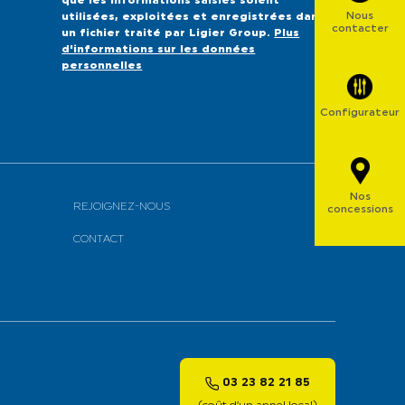
que les informations saisies soient
Nous
utilisées, exploitées et enregistrées dans
contacter
un fichier traité par Ligier Group.
Plus
d'informations sur les données
personnelles
Configurateur
Nos
REJOIGNEZ-NOUS
concessions
CONTACT
03 23 82 21 85