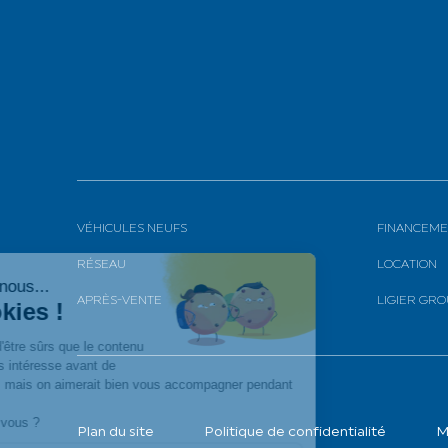
VÉHICULES NEUFS
FINANCEME
RÉSEAU
LOCATION
APRÈS-VENTE
LIGIER GR
Plan du site
Politique de confidentialité
M